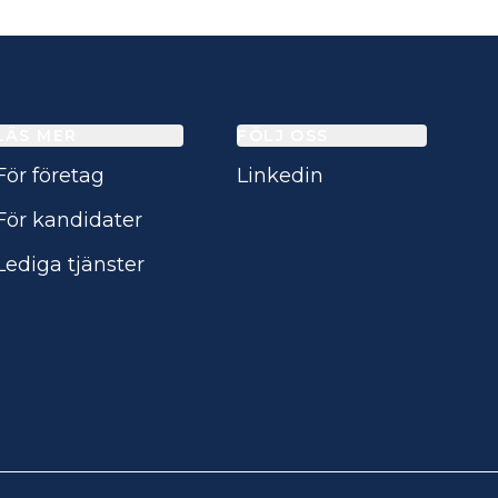
LÄS MER
FÖLJ OSS
För företag
Linkedin
För kandidater
Lediga tjänster