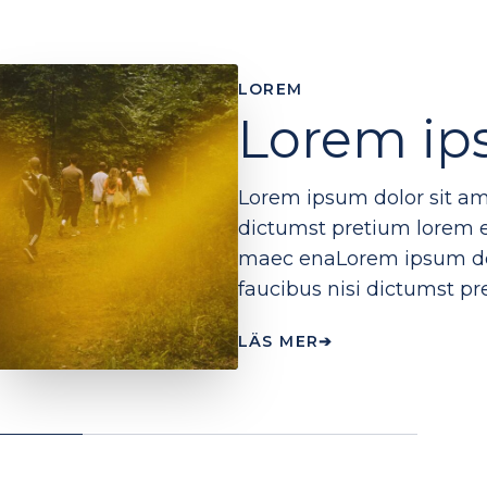
LOREM
Lorem ip
Lorem ipsum dolor sit ame
dictumst pretium lorem est
maec enaLorem ipsum dolo
faucibus nisi dictumst pr
LÄS MER