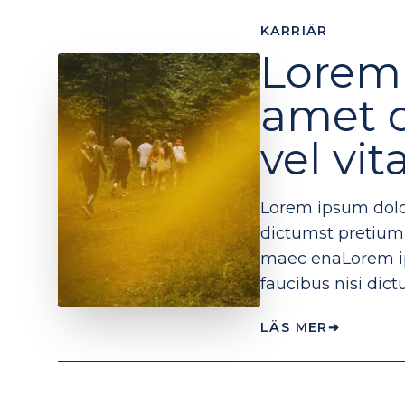
KARRIÄR
Lorem 
amet c
vel vit
Lorem ipsum dolor
dictumst pretium l
maec enaLorem ip
faucibus nisi dict
LÄS MER