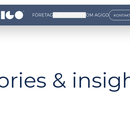
FÖRETAG
KANDIDATER
OM AGIGO
KONTAKT
ories & insig