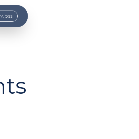
A OSS
hts