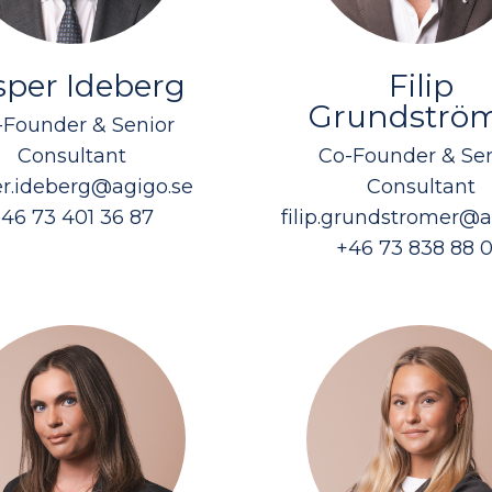
sper Ideberg
Filip
Grundströ
-Founder & Senior
Consultant
Co-Founder & Sen
er.ideberg@agigo.se
Consultant
46 73 401 36 87
filip.grundstromer@a
+46 73 838 88 