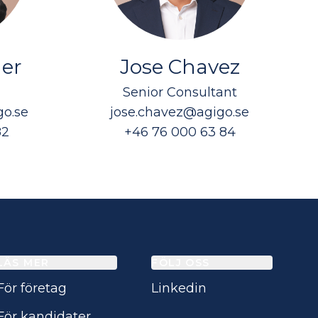
ner
Jose Chavez
Senior Consultant
go.se
jose.chavez@agigo.se
82
+46 76 000 63 84
LÄS MER
FÖLJ OSS
För företag
Linkedin
För kandidater