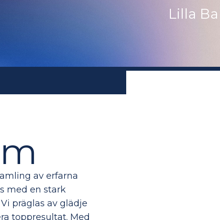
Lilla Ba
eam
amling av erfarna
ns med en stark
Vi präglas av glädje
rera toppresultat. Med