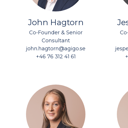
John Hagtorn
Je
Co-Founder & Senior
Co
Consultant
john.hagtorn@agigo.se
jesp
+46 76 312 41 61
+