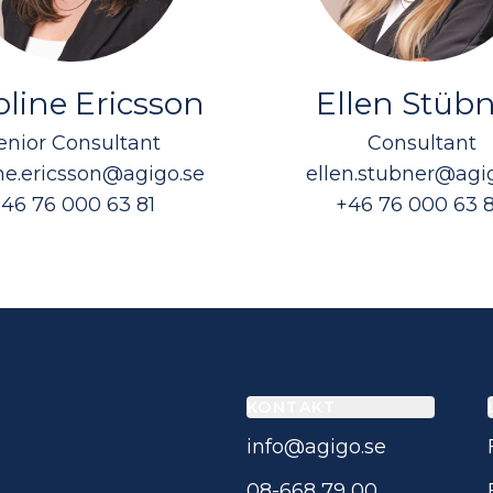
oline Ericsson
Ellen Stüb
enior Consultant
Consultant
ne.ericsson@agigo.se
ellen.stubner@agi
46 76 000 63 81
+46 76 000 63 
KONTAKT
info@agigo.se
08-668 79 00