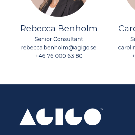
Rebecca Benholm
Car
Senior Consultant
S
rebecca.benholm@agigo.se
caroli
+46 76 000 63 80
+