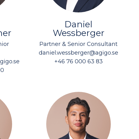
Daniel
mer
Wessberger
ior
Partner & Senior Consultant
daniel.wessberger@agigo.se
gigo.se
+46 76 000 63 83
00